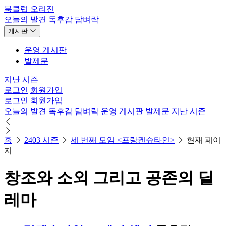
북클럽 오리진
오늘의 발견
독후감
담벼락
게시판
운영 게시판
발제문
지난 시즌
로그인
회원가입
로그인
회원가입
오늘의 발견
독후감
담벼락
운영 게시판
발제문
지난 시즌
홈
2403 시즌
세 번째 모임 <프랑켄슈타인>
현재 페이
지
창조와 소외 그리고 공존의 딜
레마