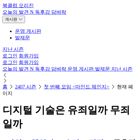
북클럽 오리진
오늘의 발견
N
독후감
담벼락
게시판
운영 게시판
발제문
지난 시즌
로그인
회원가입
로그인
회원가입
오늘의 발견
N
독후감
담벼락
운영 게시판
발제문
지난 시즌
홈
2407 시즌
첫 번째 모임 <마인드 체인지>
현재 페
이지
디지털 기술은 유죄일까 무죄
일까