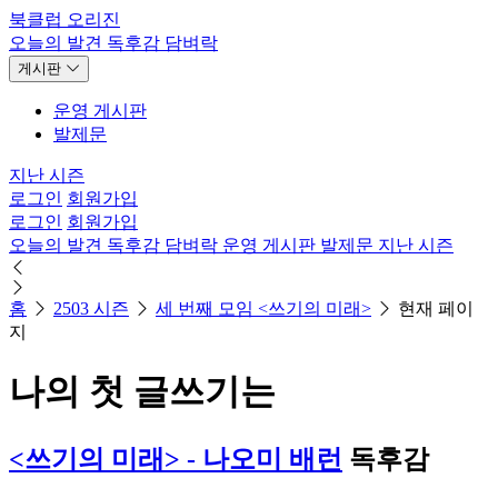
북클럽 오리진
오늘의 발견
독후감
담벼락
게시판
운영 게시판
발제문
지난 시즌
로그인
회원가입
로그인
회원가입
오늘의 발견
독후감
담벼락
운영 게시판
발제문
지난 시즌
홈
2503 시즌
세 번째 모임 <쓰기의 미래>
현재 페이
지
나의 첫 글쓰기는
<쓰기의 미래> - 나오미 배런
독후감