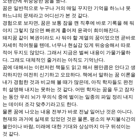
오랜만에 뒤숭숭한 꿈을 꿨다.
꿈은 일반적으로 누구나 거의 매일 꾸지만 기억을 하느냐 못
하느냐의 문제라고 어디선가 본 것 같다.
경험으로 보자면, 꿈은 보통 잠을 깬 직후에 바로 기록을 해 둬
야지 그렇지 않으면 빠르게 흩어져 윤곽이 희미해진다.
돼지꿈 같이 복권이라도 사 둬야 할 계열의 꿈이었으면 곧바로
자세히 적어뒀을 텐데, 너무나 현실감 있게 뒤숭숭해서 따로
적어 두지도 않았다. 그래서 지금은 벌써 내용이 가물가물하
다. 그래도 대체적인 줄거리는 아직도 기억난다.
꿈에 대해서는 이런저런 책들도 읽고 해서 웬만큼은 안다고 생
각하지만 여전히 신기하고 오묘하다. 책에서 말하는 꿈 이론을
내가 경험한 것과 비교해 볼 때가 많은데, 아직 학자들도 완전
히 설명해 내지는 못하는 것 같다. 어떤 학자는 꿈을 두고 잠자
는 동안 우리 뇌가 무의식 중에 벌이는 일종의 파일 정리 내지
는 데이터 조각 맞추기라고도 한다.
물론 꿈에 나오는 내용 전부가 바로 전날 일어난 것은 아니다.
현재와 과거에 실제로 있었던 것은 물론, 평소의 부지불식간의
불안이나 바람, 미래에 대한 기대와 상상까지 마구 뒤섞이는
것 같다.