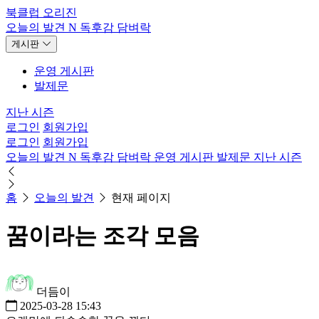
북클럽 오리진
오늘의 발견
N
독후감
담벼락
게시판
운영 게시판
발제문
지난 시즌
로그인
회원가입
로그인
회원가입
오늘의 발견
N
독후감
담벼락
운영 게시판
발제문
지난 시즌
홈
오늘의 발견
현재 페이지
꿈이라는 조각 모음
더듬이
2025-03-28 15:43