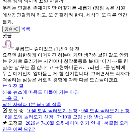
려는 생의 의지의 표현 아닐까.
우리는 연결된 존재이지만 어떻게든 새롭게 (점점 높은 차원
에서?) 연결되려 하고, 또 연결하려 한다. 세상과 또 다른 인간
들과.
목록
공유
댓글
부릅뜨니숲이었으
1년 이상 전
|
요즘엔 희한하게 이어지긴 하는데 가만 생각해보면 말도 안되
는 전개로 흘러가는 사건이나 창작물등을 볼 때 ‘이거 ~~를 한
날/본 날 꾸는 꿈 같다’ 고 표현하더군요. 그러면 다들 단박에
무슨 얘기인지 알아듣는 게 참 신기합니다. 그러면서도 각자가
떠올리는 심상은 서로의 경험에 따라 다른 모습들이겠죠.
이전 글
산불 뉴스에 마음도 타들어 가는 아침
다음 글
낯선 사람과 1분 남짓의 접촉
모집 중
|
10월 모임 놀러오기 신청
·
9월 모임 놀러오기 신청
·
8월 모임 놀러오기 신청
·
7~10월 모임 신청 받습니다
고정글
|
2026년 7-10월 오뒷세이아 읽기 안내
·
북클럽 오리
진은 어떤 모임?