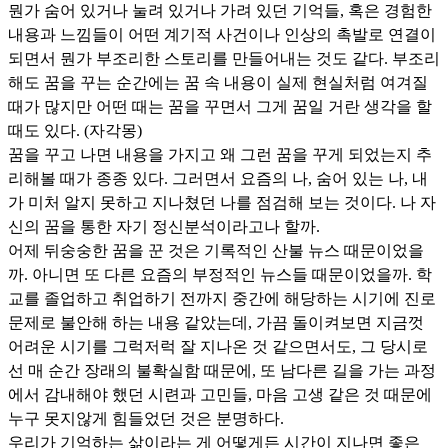
뭔가 숨어 있거나 눌려 있거나 가려 있던 기억들, 혹은 경험한
내용과 느낌들이 어떤 계기적 사건이나 인상의 촉발로 연결이
되면서 뭔가 부조리한 스토리를 만들어내는 것도 같다. 부조리
해도 꿈을 꾸는 순간에는 꿈 속 내용이 실제 현실처럼 여겨질
때가 많지만 어떤 때는 꿈을 꾸면서 그게 꿈일 거란 생각을 할
때도 있다. (자각몽)
꿈을 꾸고 나면 내용을 가지고 왜 그런 꿈을 꾸게 되었는지 추
리해볼 때가 종종 있다. 그러면서 요즘의 나, 숨어 있는 나, 내
가 미처 알지 못하고 지나쳤던 나를 점검해 보는 것이다. 나 자
신의 꿈을 통한 자기 정신분석이라고나 할까.
어제 뒤숭숭한 꿈을 꾼 것은 기록적인 산불 뉴스 때문이었을
까. 아니면 또 다른 요즘의 부정적인 뉴스들 때문이었을까. 학
교를 졸업하고 취업하기 전까지 중간에 해당하는 시기에 진로
문제로 불안해 하는 내용 같았는데, 가끔 돌이켜보면 지금껏
어려운 시기를 그럭저럭 잘 지나온 것 같으면서도, 그 당시로
선 매 순간 장래의 불확실함 때문에, 또 남다른 길을 가는 과정
에서 감내해야 했던 시련과 고민들, 마음 고생 같은 것 때문에
누구 못지않게 힘들었던 것은 분명하다.
우리가 기억하는 삶이라는 게 어떻게든 시간이 지나면 좋은