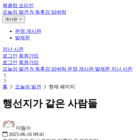
북클럽 오리진
오늘의 발견
N
독후감
담벼락
게시판
운영 게시판
발제문
지난 시즌
로그인
회원가입
로그인
회원가입
오늘의 발견
N
독후감
담벼락
운영 게시판
발제문
지난 시즌
홈
오늘의 발견
현재 페이지
행선지가 같은 사람들
더듬이
2025-06-16 09:41