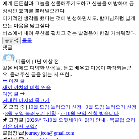
에게 든든함과 그늘을 선물해주기도하고 산불을 예방하며 긍
정적인 효과를 불러일으킨다.
이기적인 생각을 했다는 것에 반성하면서도, 할머님처럼 넓게
보는 마음을 닮고싶다.
버스에서 내려 우산을 펼치고 걷는 발걸음이 한결 가벼워졌다.
목록
공유
댓글
더듬이
1년 이상 전
|
같은 비에도 다양한 반응들. 듣고 배우고 마음이 확장되는군
요. 올려주신 글을 읽는 저 또한..
이전 글
새끼 까치의 비행 연습
다음 글
거대한 미지의 물고기
모집 중
|
10월 모임 놀러오기 신청
·
9월 모임 놀러오기 신청
·
8월 모임 놀러오기 신청
·
7~10월 모임 신청 받습니다
고정글
|
2026년 7-10월 오뒷세이아 읽기 안내
·
북클럽 오리
진은 어떤 모임?
클럽장
journey.jeon@gmail.com