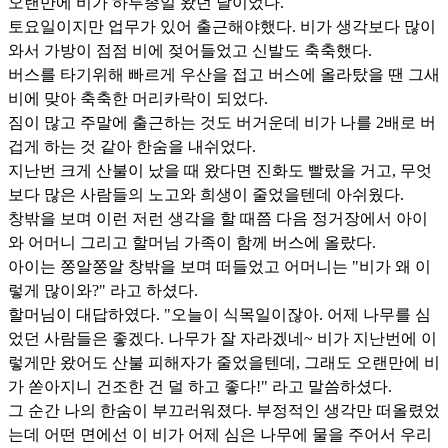
오랜만에 비가 하루종일 왔던 날이었다.
토요일이지만 업무가 있어 출근해야했다. 비가 생각보다 많이
와서 가방이 점점 비에 젖어들었고 신발도 축축했다.
버스를 타기위해 빠르게 우산을 접고 버스에 올라탔을 땐 그새
비에 맞아 축축한 머리카락이 되었다.
짐이 많고 주말에 출근하는 것도 버거운데 비가 나를 2배로 버
겁게 하는 것 같아 한숨을 내쉬었다.
지난번 크게 산불이 났을 때 왔다면 진화도 빨랐을 거고, 무엇
보다 많은 사람들의 노고와 희생이 줄었을텐데 아쉬웠다.
창밖을 보며 이런 저런 생각을 할 때쯤 다음 정거장에서 아이
와 어머니 그리고 할머님 가족이 함께 버스에 올랐다.
아이는 쫑알쫑알 창밖을 보며 떠들었고 어머니는 "비가 왜 이
렇게 많이와?" 라고 하셨다.
할머님이 대답하였다. "오늘이 식목일이잖아. 어제 나무를 심
었던 사람들은 좋겠다. 나무가 잘 자라겠네~ 비가 지난번에 이
렇게만 왔어도 산불 피해자가 줄었을텐데, 그래도 오랜만에 비
가 쏟아지니 건조한 건 덜 하고 좋다!" 라고 말씀하셨다.
그 순간 나의 한숨이 부끄러워졌다. 부정적인 생각만 떠올렸었
는데 어떤 면에선 이 비가 어제 심은 나무에 물을 주어서 우리