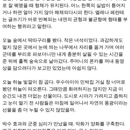
로 잘 꿰맸을 때 형체가 유지된다. 어느 한쪽의 실밥이 튿어지
거나 하면 얼마 가지 않아 해체되다시피 한다. 엘레나 페란테
는 글쓰기가 바로 반복되는 내면의 균형과 불균형에 형태를 부
여하는 행위라고 말한다.
오늘 숲에서 딱따구리를 봤다. 작은 녀석이었다. 과감하게도
멀지 않은 곳에서 눈에 띄는 나무에서 자리를 옮겨 가며 여러
군데를 부리로 파보더니만 내게 충분히 살필 수 있는 시간을
준 뒤에 훌쩍 숲속으로 날아갔다. 주머니의 폰카를 꺼내 동영
상을 담으려다가 보고만 있었는데 아쉽지 않다.
오늘 하늘 빛깔이 참 곱다. 우수아이아 민박집 거실 창 너머로
봤던 하늘이 떠오른다. 그때만큼 화려하지는 않지만 지금 이
순간도 내겐 더없는 선물이다. 도시로 시야가 가려지고 좁혀지
고 눈이 멀기 전 사람들은 아침에 일어나서 자연의 풍광이라는
선물을 좀 더 누릴 수 있지 않았을까.
박수 효과와 군중 심리가 만났을 때. 악화가 양화를 구축한다.