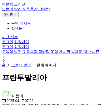
북클럽 오리진
오늘의 발견
N
독후감
담벼락
게시판
운영 게시판
발제문
지난 시즌
로그인
회원가입
로그인
회원가입
오늘의 발견
N
독후감
담벼락
운영 게시판
발제문
지난 시즌
홈
오늘의 발견
현재 페이지
프란투말리아
더듬이
2025-04-17 07:22