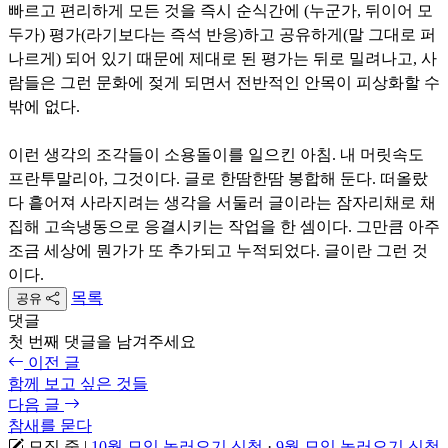
빠르고 편리하게 모든 것을 즉시 순식간에 (누군가, 뒤이어 모
두가) 평가(라기보다는 즉석 반응)하고 공유하게(말 그대로 퍼
나르게) 되어 있기 때문에 제대로 된 평가는 뒤로 밀려나고, 사
람들은 그런 문화에 젖게 되면서 전반적인 안목이 피상화할 수
밖에 없다.
이런 생각의 조각들이 소용돌이를 일으킨 아침. 내 머릿속도
프란투말리아, 그것이다. 글로 한땀한땀 봉합해 둔다. 떠올랐
다 흩어져 사라지려는 생각을 서둘러 글이라는 잠자리채로 채
집해 고속냉동으로 응결시키는 작업을 한 셈이다. 그만큼 아주
조금 세상에 뭔가가 또 추가되고 누적되었다. 글이란 그런 것
이다.
목록
공유
댓글
첫 번째 댓글을 남겨주세요
이전 글
함께 보고 싶은 것들
다음 글
참새를 묻다
모집 중
|
10월 모임 놀러오기 신청
·
9월 모임 놀러오기 신청