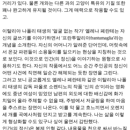
거리가 있다. 물론 개와는 다른 과의 고양이 특유의 기질 또한
꽤나 완고하게 유지될 것이다. 그게 매력으로 작용할 수도 있
고.
이탈리아 나폴리 태생의 '얼굴 없는 작가' 엘레나 페란테는 자
신의 글쓰기를 이야기하면서 '프란투말리아frantumaglia'라는
개념을 소개한다. 자신의 어머니가 알려준 단어인데, 머릿속에
서 온갖 파편들이 소용돌이를 일으키는 현상을 지칭하는 것으
로 보인다. 이것으로 인간(의 정신)을 이야기하는 원형으로 사
용하기도 한다. 자신의 작품에서도 어느 순간 주인공의 정신이
어떤 사건에 직면해 일순간 해체되는 듯한 장면을 그린다.
그러고 보니 공교롭게도 엘레나 페란테와 같은 이탈리아 나폴
리 태생의 감독 파올로 소렌티노의 작품 '신의 손'이라는 영화
에도 중년 여성이 믿었던 남편의 외도에 대한 배신감에 화가
치밀어 올라 주체할 수 없을 때, 주방에서 저글링을 하며 마음
을 추스르는 장면이 나온다. 이를 악 물고 흐느끼면서 오렌지
세 개를 곡예사처럼 던지고 받고를 계속한다. 나는 삶을 이렇
게 형상화할 수도 있구나 싶어 울면서 감탄했다.
인간(의 정신)은 봉제 인형 같다. 내용물을 천으로 싸서 바느질