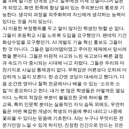
을 AI에 맡기는 단계로 간다. 일부에겐 이제 소셜미디어 같은
게 되었고, 화면 한쪽에 항상 열려 있는 주의분산의 통로로 기
능한다. 생각의 과정을 외주화하며 자신에게 생각하는 능력이
있다는 것을 거의 잊는다.
AI 이용한 부정행위를 두고 말이 많지만 학생만 탓할 순 없다.
그들이 초등학교 시절 노트북 도입을 요구했던가. 팬데믹 기간
화상수업을 요구했던가. AI 개발도 기술 혁신 홍보도 그들이
한 것 아니다. 그들은 얼리어뎁터였고 주어진 체제에서 앞서려
했을 뿐이다. 그들은 비판적 사고와 느린 숙고보다 빠른 결정
과 속도가 더 중시되는 시대에 나고 자랐다. 그들은 우리와 마
찬가지로 사실상 통제권이 없다. 무력감은 어른보다 오히려 더
강하게 느낄지 모른다. 한 순간엔 코딩이 대세라고 했다가, 다
음 순간엔 영어나 철학 전공에서나 배울 수 있는 ‘소프트 스
킬’이 중요하다고 한다. 내가 본 많은 학생들은 어떻게든 열심
이다. 노력의 적잖은 부분이 불필요한 곳에 허비될 뿐.
교육, 특히 인문학 분야는 실용적인 지식 습득 외에도, 우연히
들은 어떤 복잡한 개념이 학생의 마음에 뿌리 내리고 나중에
꽃피울 수 있다는 믿음에 기초한다. AI는 누구나 무엇이든 전
문가인양 느낄 수 있게 하지만, 진정한 인간으로 만드는 것은