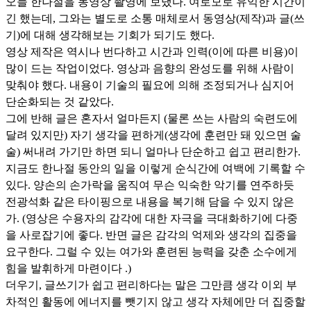
오늘 한나절을 동영상 촬영에 보냈다. 여로모로 유익한 시간이
긴 했는데, 그와는 별도로 소통 매체로서 동영상(제작)과 글(쓰
기)에 대해 생각해보는 기회가 되기도 했다.
영상 제작은 역시나 번다하고 시간과 인력(이에 따른 비용)이
많이 드는 작업이었다. 영상과 음향의 완성도를 위해 사람이
맞춰야 했다. 내용이 기술의 필요에 의해 조정되거나 심지어
단순화되는 것 같았다.
그에 반해 글은 혼자서 얼마든지 (물론 쓰는 사람의 숙련도에
달려 있지만) 자기 생각을 편하게(생각에 훈련만 돼 있으면 술
술) 써내려 가기만 하면 되니 얼마나 단순하고 쉽고 편리한가.
지금도 한나절 동안의 일을 이렇게 순식간에 여백에 기록할 수
있다. 양손의 손가락을 움직여 무슨 익숙한 악기를 연주하듯
전광석화 같은 타이핑으로 내용을 복기해 담을 수 있지 않은
가. (영상은 수용자의 감각에 대한 자극을 극대화하기에 다중
을 사로잡기에 좋다. 반면 글은 감각의 억제와 생각의 집중을
요구한다. 그럴 수 있는 여가와 훈련된 능력을 갖춘 소수에게
힘을 발휘하게 마련이다 .)
더우기, 글쓰기가 쉽고 편리하다는 말은 그만큼 생각 이외 부
차적인 활동에 에너지를 뺏기지 않고 생각 자체에만 더 집중할