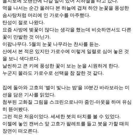
을지로에 오랜만에 나갈 일이 있어 지하철을 타고 갔다.
역을 나서는 순간 올려다 본 하늘에 겹쳐 하얀 눈꽃을 풍성한
솜사탕처럼 머리에 인 가로수를 마주했다.
탄성이 절로 나왔다.
요즘 사방에 벚꽃이 많다는 생각을 했는데 비슷하면서도 다른
꽃이 만발한 것 아닌가.
이팝나무다. 5월의 눈꽃 나무라는 찬사를 듣는.
산에서 본 적은 있지만 가로수에 이렇게 일렬로 심어 놓은 것
을 보니 색다르다.
날씬하고 큰 키에 풍성한 꽃이 보는 눈을 시원하게 한다.
누군지 몰라도 가로수로 선택을 참 잘한 것 같다.
집에 돌아와 고흐의 '별이 빛나는 밤'을 10분간 바라보라는 미
션을 담은 기사를 읽었다.
첨부된 고화질 그림을 스크린으로나마 줌인-아웃을 하며 유심
히 뜯어봤다.
그런 적은 처음이었다. 세세한 붓의 터치를 볼 수 있었다.
이젤에 놓인 캔버스 앞 고흐가 팔레트를 들고 붓을 가할 때의
장면이 떠오른다.