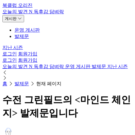
북클럽 오리진
오늘의 발견
N
독후감
담벼락
게시판
운영 게시판
발제문
지난 시즌
로그인
회원가입
로그인
회원가입
오늘의 발견
N
독후감
담벼락
운영 게시판
발제문
지난 시즌
홈
발제문
현재 페이지
수전 그린필드의 <마인드 체인
지> 발제문입니다