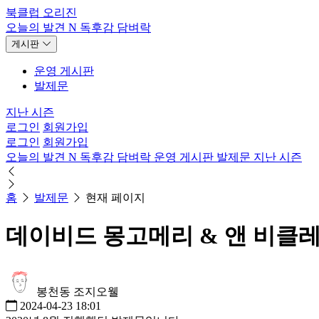
북클럽 오리진
오늘의 발견
N
독후감
담벼락
게시판
운영 게시판
발제문
지난 시즌
로그인
회원가입
로그인
회원가입
오늘의 발견
N
독후감
담벼락
운영 게시판
발제문
지난 시즌
홈
발제문
현재 페이지
데이비드 몽고메리 & 앤 비클레
봉천동 조지오웰
2024-04-23 18:01