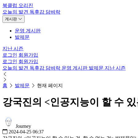
북클럽 오리진
오늘의 발견
독후감
담벼락
게시판
운영 게시판
발제문
지난 시즌
로그인
회원가입
로그인
회원가입
오늘의 발견
독후감
담벼락
운영 게시판
발제문
지난 시즌
홈
발제문
현재 페이지
강국진의 <인공지능이 할 수 있는
Journey
2024-04-25 06:37