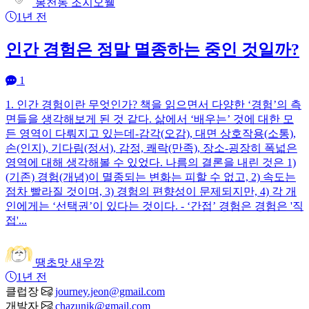
봉천동 조지오웰
1년 전
인간 경험은 정말 멸종하는 중인 것일까?
1
1. 인간 경험이란 무엇인가? 책을 읽으면서 다양한 ‘경험’의 측
면들을 생각해보게 된 것 같다. 삶에서 ‘배우는’ 것에 대한 모
든 영역이 다뤄지고 있는데-감각(오감), 대면 상호작용(소통),
손(인지), 기다림(정서), 감정, 쾌락(만족), 장소-굉장히 폭넓은
영역에 대해 생각해볼 수 있었다. 나름의 결론을 내린 것은 1)
(기존) 경험(개념)이 멸종되는 변화는 피할 수 없고, 2) 속도는
점차 빨라질 것이며, 3) 경험의 편향성이 문제되지만, 4) 각 개
인에게는 ‘선택권’이 있다는 것이다. - ‘간접’ 경험은 경험은 '직
접'...
땡초맛 새우깡
1년 전
클럽장
journey.jeon@gmail.com
개발자
chazunik@gmail.com