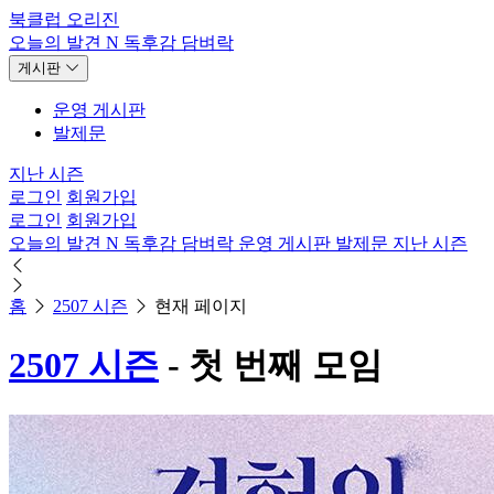
북클럽 오리진
오늘의 발견
N
독후감
담벼락
게시판
운영 게시판
발제문
지난 시즌
로그인
회원가입
로그인
회원가입
오늘의 발견
N
독후감
담벼락
운영 게시판
발제문
지난 시즌
홈
2507 시즌
현재 페이지
2507 시즌
- 첫 번째 모임