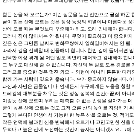
안나푸르나 베이스 캠프 트레킹을 갔다온 이야기를 했습니다만,
힘든 산을 왜 오르는가? 이런 질문을 농반 진반으로 곧잘 하곤 
굳이 힘든 산에 오르는 것은 정상 등정의 희열이나 아름다운 풍
산에 오를 때는 무엇보다 꾸준해야 하고, 오래 인내해야 합니다.
그러니 짐이 많아서는 안 됩니다. 무엇이 필요하고 더 중요한지
깊은 산은 그만큼 날씨도 변화무쌍해서 일희일비해서는 안 됩니
따라서 길을 선택할 때 신중해야 합니다. 한번 길에 들어서면 
선택한 이상 겪게 될 어떤 일도 의연히 대처하고 감내해야 합니
그 누구도 대신해 줄 수 없습니다. 자신의 두 발로 모든 경로를 
그러므로 중요한 것은 멋진 외모나 외형이 아니라 튼튼한 다리와
함께 가는 사람이 있으면 좋습니다. 수가 중요하지 않습니다. 
과신과 자만은 금물입니다. 언제든지 누구에게든 도움을 청할 수 
트레킹의 대부분을 채우는 것은 정상 정복의 순간(=끝)이 아니
이렇듯 산에 오르며 우리는 예측할 수 없는 인생을 살아가는 데
굳이 높은 산에 오르는 것도 그저 오른 산의 높이를 자랑하기 
그렇게 본다면 인생에서 가능한 한 높은 산을 오르는 것, 적어
작은 언덕에 불과한 산을 반복해서 오르거나 고만고만한 산을 여러
무턱대고 높은 산에 도전하는 것만이 능사는 아니겠지요. 그에