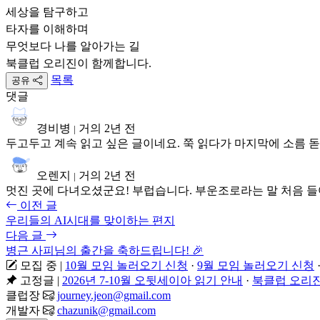
세상을 탐구하고
타자를 이해하며
무엇보다 나를 알아가는 길
북클럽 오리진이 함께합니다.
목록
공유
댓글
경비병
거의 2년 전
|
두고두고 계속 읽고 싶은 글이네요. 쭉 읽다가 마지막에 소름 
오렌지
거의 2년 전
|
멋진 곳에 다녀오셨군요! 부럽습니다. 부운조로라는 말 처음 
이전 글
우리들의 AI시대를 맞이하는 편지
다음 글
병근 사피님의 출간을 축하드립니다! 🎉
모집 중
|
10월 모임 놀러오기 신청
·
9월 모임 놀러오기 신청
고정글
|
2026년 7-10월 오뒷세이아 읽기 안내
·
북클럽 오리진
클럽장
journey.jeon@gmail.com
개발자
chazunik@gmail.com