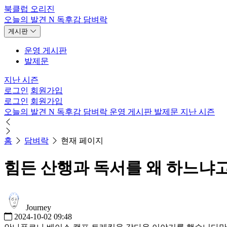
북클럽 오리진
오늘의 발견
N
독후감
담벼락
게시판
운영 게시판
발제문
지난 시즌
로그인
회원가입
로그인
회원가입
오늘의 발견
N
독후감
담벼락
운영 게시판
발제문
지난 시즌
홈
담벼락
현재 페이지
힘든 산행과 독서를 왜 하느냐
Journey
2024-10-02 09:48