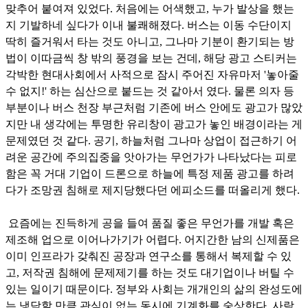
맞추어 붙여져 있었다. 처음에는 어색했고, 누가 발상을 했는
지 기발하네 싶다가 이내 불쾌해졌다. 버스는 이동 수단이지
딱히 즐거워서 타는 것도 아니고, 그나마 기분이 환기되는 방
법이 이따금씩 창 밖의 풍경을 보는 건데, 해당 광고 스티커는
각박한 현대사회에서 사적으로 잠시 주어진 자유마저 '놓아줄
수 없지!' 하는 심산으로 붙드는 것 같아서 였다. 물론 의자 등
부분이나 버스 천장 부근처럼 기존에 버스 안에도 광고가 많았
지만 내 생각에는 투명한 유리창이 광고가 놓인 배경이라는 게
문제였던 것 같다. 공기, 하늘처럼 그나마 상업이 접근하기 어
려운 공간에 주의집중을 앗아가는 무언가가 나타났다는 피로
함은 꼭 거대 기업이 드론으로 하늘에 특정 제품 광고를 하려
다가 조망권 침해로 제지당했다던 에피소드를 떠올리게 했다.
요즘에는 진득하게 공을 들여 품질 좋은 무언가를 개발 혹은
제조해 업으로 이어나가기가 어렵다. 어지간한 남의 신제품은
이미 인프라가 갖춰진 공장과 연구소를 통해서 복제할 수 있
고, 저작권 침해에 문제제기를 하는 것도 대기업이나 버틸 수
있는 일이기 때문이다. 정부와 사회는 개개인의 삶의 완성도에
는 냉담할 만큼 관심이 없는 동시에 기계화를 숭상한다. 사람