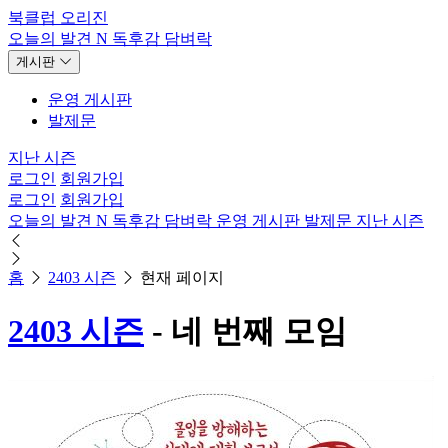
북클럽 오리진
오늘의 발견
N
독후감
담벼락
게시판
운영 게시판
발제문
지난 시즌
로그인
회원가입
로그인
회원가입
오늘의 발견
N
독후감
담벼락
운영 게시판
발제문
지난 시즌
홈
2403 시즌
현재 페이지
2403 시즌
- 네 번째 모임