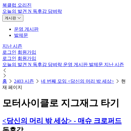
북클럽 오리진
오늘의 발견
N
독후감
담벼락
게시판
운영 게시판
발제문
지난 시즌
로그인
회원가입
로그인
회원가입
오늘의 발견
N
독후감
담벼락
운영 게시판
발제문
지난 시즌
홈
2403 시즌
네 번째 모임 <당신의 머리 밖 세상>
현
재 페이지
모터사이클로 지그재그 타기
<당신의 머리 밖 세상> - 매슈 크로퍼드
독후감