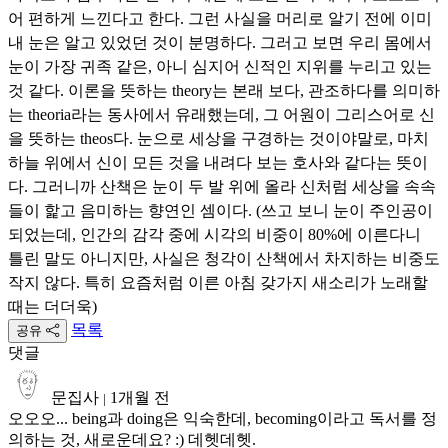
어 편하게 느낀다고 한다. 그런 사실을 머리로 알기 전에 이미
내 눈은 알고 있었던 것이 분명하다. 그러고 보면 우리 몸에서
눈이 가장 귀족 같은, 아니 심지어 신적인 지위를 누리고 있는
것 같다. 이론을 뜻하는 theory는 본래 보다, 관조하다를 의미하
는 theoria라는 동사에서 유래했는데, 그 어원이 그리스어로 신
을 뜻하는 theos다. 눈으로 세상을 구경하는 것이야말로, 마치
하늘 위에서 신이 모든 것을 내려다 보는 호사와 같다는 뜻이
다. 그러니까 산책은 눈이 두 발 위에 올라 신처럼 세상을 속속
들이 핥고 음미하는 향연인 셈이다. (쓰고 보니 눈이 주인공이
되었는데, 인간의 감각 중에 시각의 비중이 80%에 이른다니
틀린 말도 아니지만, 사실은 청각이 산책에서 차지하는 비중도
작지 않다. 특히 요즘처럼 이른 아침 갖가지 새소리가 노래할
때는 더더욱)
목록
공유
댓글
문집사
1개월 전
|
오오오... being과 doing은 익숙한데, becoming이라고 독서를 정
의하는 것, 새로운데요? :) 데헷데헷.