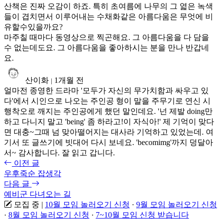
산책은 진짜 오감이 하죠. 특히 초여름에 나무의 그 엷은 녹색
들이 겹치면서 이루어내는 수채화같은 아름다움은 무엇에 비
유할수있을까요?
마주칠 때마다 동영상으로 찍곤해요. 그 아름다움을 다 담을
수 없는데도요. 그 아름다움을 좋아하시는 분을 만나 반갑네
요.
산이화
1개월 전
|
얼마전 종영한 드라마 '모두가 자신의 무가치함과 싸우고 있
다'에서 시인으로 나오는 주인공 형이 말을 주무기로 연신 시
행착오로 깨지는 주인공에게 했던 말인데요. '넌 제발 doing만
하고 다니지 말고 'being' 좀 하라고!이 자식아!' 제 기억이 맞다
면 대충~그때 넘 맞아떨어지는 대사라 기억하고 있었는데. 여
기서 또 글쓰기에 빗대어 다시 보네요. 'becomimg'까지 덩달아
서~ 감사합니다. 잘 읽고 갑니다.
이전 글
우후죽순 잡생각
다음 글
예비군 다녀오는 길
모집 중
|
10월 모임 놀러오기 신청
·
9월 모임 놀러오기 신청
·
8월 모임 놀러오기 신청
·
7~10월 모임 신청 받습니다