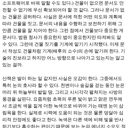
소프트웨어로 바꿔 말할 수도 있다.) 건물이 없으면 문서도 안
전할 수 없기에 우선 확보되어야 할 것 같다. 그러나 문서가 없
는 건물은 공허하다. 사실은 문서에 적힌 어떤 의도와 계획에
따라 건물을 짓고, 문서의 내용을 수행하고 보전하기 위해 그
만큼 건물을 잘 지어야 한다. 그런 점에서 건물보다 중요한 게
문서다. 법원 청사가 중요한지 법이 중요한지만 따져봐도 알
수 있다. 그런데 건물 짓기를 기계에 맡기기 시작했다. 이제 문
서 작성도 건물처럼 기계(배후의 소수)의 손에 맡기려 한다. 기
술의 진보라고 하지만 어느 방향으로 나아가고 있는지는 알고
있는 걸까.
산책은 발이 하는 일 같지만 사실은 오감이 한다. 그중에서도
특히 눈의 호사라 할 수 있다. 천변이나 숲길을 걷는 동안 눈은
머리 위 하늘부터 밭밑 땅, 그리고 시시각각 펼쳐지는 사방의
풍경을 살핀다. 요즘처럼 초목의 푸른 빛이 밝고 맑은 연두에
서 조금씩 색을 짙게 더한 녹색으로 바뀌어 가는 때엔 눈이 삼
림욕을 한다. 실제로 시력에 도움이 되는 것은 물론 덩달아 심
리적 안정에도 좋다고 한다. 녹색은 다른 색에 비해 빛을 반사
하기보다 흡수하는 편이기 때문에 보는 눈의 에너지 소모도 적