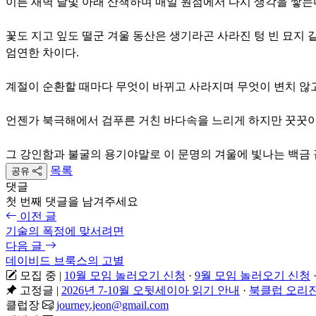
이른 새벽 달빛 아래 산책하며 매일 원점에서 다시 생각을 쌓는다
꽃도 지고 잎도 떨군 겨울 동산은 생기라곤 사라진 텅 빈 묘지 
엄연한 차이다.
계절이 순환할 때마다 무엇이 바뀌고 사라지며 무엇이 변치 않고
언젠가 북극해에서 검푸른 거친 바다속을 느리게 하지만 꿋꿋이
그 강인함과 불굴의 용기야말로 이 문명의 겨울에 빛나는 백금
목록
공유
댓글
첫 번째 댓글을 남겨주세요
이전 글
기술의 폭정에 맞서려면
다음 글
데이비드 브룩스의 고별
모집 중
|
10월 모임 놀러오기 신청
·
9월 모임 놀러오기 신청
고정글
|
2026년 7-10월 오뒷세이아 읽기 안내
·
북클럽 오리진
클럽장
journey.jeon@gmail.com