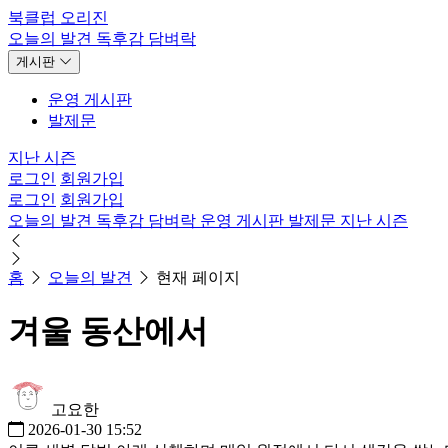
북클럽 오리진
오늘의 발견
독후감
담벼락
게시판
운영 게시판
발제문
지난 시즌
로그인
회원가입
로그인
회원가입
오늘의 발견
독후감
담벼락
운영 게시판
발제문
지난 시즌
홈
오늘의 발견
현재 페이지
겨울 동산에서
고요한
2026-01-30 15:52