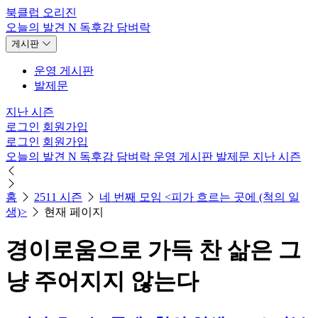
북클럽 오리진
오늘의 발견
N
독후감
담벼락
게시판
운영 게시판
발제문
지난 시즌
로그인
회원가입
로그인
회원가입
오늘의 발견
N
독후감
담벼락
운영 게시판
발제문
지난 시즌
홈
2511 시즌
네 번째 모임 <피가 흐르는 곳에 (척의 일
생)>
현재 페이지
경이로움으로 가득 찬 삶은 그
냥 주어지지 않는다