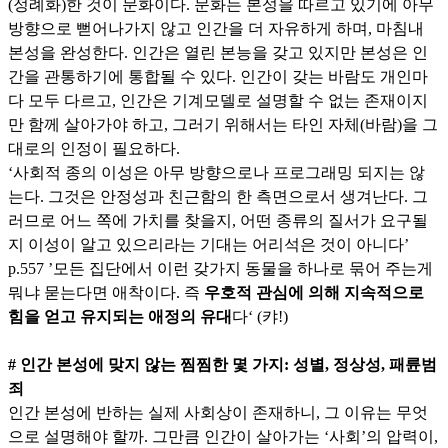
(정례화)한 것이 문화이다. 문화는 본성을 따르고 있기에 아무
방향으로 뻗어나가지 않고 인간을 더 자유하게 하며, 마침내
본성을 완성한다. 인간은 열린 본능을 갖고 있지만 본성은 인
간을 관통하기에 통합될 수 있다. 인간이 갖는 바람도 개인마
다 모두 다르고, 인간은 기계모델로 설명할 수 없는 존재이지
만 함께 살아가야 하고, 그러기 위해서는 타인 자체(바람)을 그
대로의 인정이 필요하다.
‘사회적 종의 이성은 아무 방향으로나 프로그래밍 되지는 않
는다. 그것은 안정성과 친근함의 한 측면으로서 생겨난다. 그
러므로 어느 쪽에 가치를 찾을지, 어떤 종류의 질서가 요구될
지 이성이 알고 있으리라는 기대는 어리석은 것이 아니다’
p.557 ’모든 집단에서 이런 갖가지 동물을 하나로 묶어 주는게
뭐냐 묻는다면 애착이다. 즉
우호적 관심에 의해 지속적으로
힘을 얻고 유지되는 애정의 유대
다‘ (캬!)
# 인간 본성에 맞지 않는 찜찜한 몇 가지: 성별, 정상성, 패륜범
죄
인간 본성에 반하는 실제 사회상이 존재하니, 그 이유는 무엇
으로 설명해야 할까. 그만큼 인간이 살아가는 ‘사회’의 압력이,