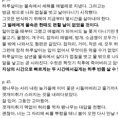
하루살이는 물속에서 세해를 애벌레로 지냈다. 그러고는
방금 밖으로 나와 껍질을 벗고 날아다니기 시작했다.
그것은 번식하기 위해여 지금부터 몇시간을 살아내야 한다.
그 벌레에게 물속은 한때도 편할 날이 없었을 것이다.
알이었을 때부터 그랬고 애벌레가 되어서도 늘 쫒겨 다니기만 
물고기, 올챙이, 개구리, 잠자리 애벌레, 방개, 소금쟁이 모두
물 밖에 나와서도 형편은 같았다. 잠자리, 거미, 작은 새, 모두
그런데 정작 하루살이는 입이 없어서 무엇이든 먹을 수가 없었다
하루살이는 삼년을 물속에서 살다가 껍질을 벗고 물 밖으로 나
알을 낳고는 곧 사라진다. 수컷은 짝짓기 직후에 죽어버리고 암
지상의 시간으로 빠르게는 두 시간에서길게는 하루 반쯤 살 수 
p. 45
팽나무는 서리 내린 늦가을에 이미 꽃은 시들어버리고 줄기까
갯개미취가 스러지는 것을 내려다보았다.
잘 있어. 그동안 고마웠어.
갯개미취가 맥없이 허리를 꺽자 팽나무는 대답을 전했다.
괜찮아, 너는 그 자리에 씨를 뿌렸을 테니 봄이 오면 다시 만날 