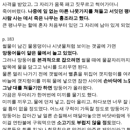
사격을 받았고, 그 자리가 움푹 패고 짓무르고 썩어가더니
죽어버렸다.
나중에 잎 없는 마른 나뭇가지를 쳐들고 서잇던 팽
사람 사는 데서 죽은 나무는 흉조라고 했다.
큰 팽나무는 할매 혼자 처음부터 있던 그 자리에 남아 있게 되었
p. 183
썰물이 남긴 물웅덩이나 시냇물처럼 보이는 갯골에 가면
망둥어들이 얕은 물에서 놀고 있었다.
그러나 망둥어를
본격적으로 잡으려면
썰물 때에 물끝자리까지
발목에 물을 담그고 낚시를 드리우면 된다.
물론 멀리 나가기 전에 갯벌에서 뻘흙을 뒤집어 갯지렁이를 여
바늘에 갯지렁이를 끼워 물에 넣으면 잠깐 사이에
손바닥에 느
그냥 대를 쳐들기만 하면
망둥어가 올라왔다.
가끔은 두마리가 한꺼번에 미끼를 물기도 했다.
미끼를 끼우고, 물에 던져 넣고, 잡아 올리고, 하다보면 너무 잘
쉴 틈이 없을 정도였다. 어느새 구럭이 가득찰 정도로 망둥어가 
망둥어는 잡아간 날 얼른 손질해서 매달아놓으면 바닷바람에 
이걸 연탄불에 구워먹으면
소고기도 부럽지 않을 정도
였다.
어른들은 회를 치거나 회무침으로 막걸리 안주로 제일이라고 했