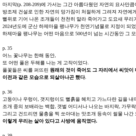
마지막(p. 208-209)에 가서는 그간 아름다웠던 자연의 묘사만
방조제 건설로 인한 자연의 망가짐이 처절하게 그려져 자연에게
뻘위로 기어 나온 조개들이 천천히 말라 죽어가고 도요새 무리가
2024년도에 군산 하제마을 팽나무가 천연기념물로 지정이 되었
하제마을 팽나무는 어떤 마음으로 500년이 넘는 시간동안 그 
p. 35
어느 꽃나무는 한해 동안,
또 어떤 풀은 두해를 나는 게 고작이었다.
풀꽃들은 씨를 퍼뜨린
원래의 것이 죽어도 그 자리에서 씨앗이 
이전과 같은 모습으로 되살아나곤 했다
.
p. 36
고둥이나 우렁이, 갯지렁이도 뻘흙을 헤치고 가느다란 길을 내
조개 중의 보배라는 백합, 갯벌 어디서나 나오는 바지락, 가무락
그리고 건드리면 물총을 찍 쏘아대는 맛조개 등속이 썰물 나간
이렇게 우리는 살아 있다고 사방에 움직였다.
p. 39