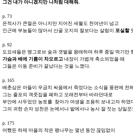
그건 내가 아니겠지만 나처럼 대해줘.
p. 73
은적사가 큰절은 아니지만 지어진 세월도 천여년이 넘고
인근에 부농들이 많아서 산골 오지의 절보다는 살림이
포실할
p. 92
도요새들은 맹그로브 숲과 갯벌을 왕래하며 하루 종일 먹기만 
가슴과 배에 기름이 차오르고
내장이 가볍게 축소되었을 때
그들은 이동 준비가 끝났다는 것을 느꼈다.
p. 165
배춘삼은 아들이 우금치 싸움에서 죽었다는 소식을 풍편에 전해
그는 줄포의 객줏집을 폐하고 오래전부터 바라던대로
부안에 사두었던 농토를 찾아가 여생을 조용히 보내고자 하였다
그의 귀한 손자 성천은 논에서나 밭에서나 농사 잘 짓는 상일꾼
p. 175
어쨌든 하제 마을의 작은 팽나무는 몇년 동안 끊임없이