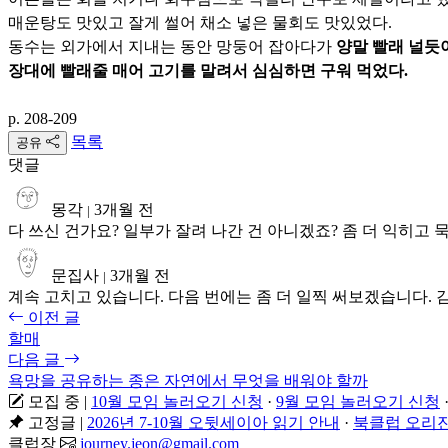
매운탕도 맛있고 잘게 썰어 채소 넣은 물회도 맛있었다.
동수는 외가에서 지내는 동안 망둥어 잡아다가
양말 빨래 널듯
장대에 빨래줄 매어 고기를 말려서 심심하면 구워 먹었다.
p. 208-209
목록
공유
댓글
몽각
3개월 전
|
다 쓰신 건가요? 일부가 잘려 나간 건 아니겠죠? 좀 더 익히고
문집사
3개월 전
|
계속 고치고 있습니다. 다음 번에는 좀 더 일찍 써보겠습니다. 
이전 글
할매
다음 글
욕망을 공유하는 종은 자연에서 무엇을 배워야 할까
모집 중
|
10월 모임 놀러오기 신청
·
9월 모임 놀러오기 신청
고정글
|
2026년 7-10월 오뒷세이아 읽기 안내
·
북클럽 오리진
클럽장
journey.jeon@gmail.com