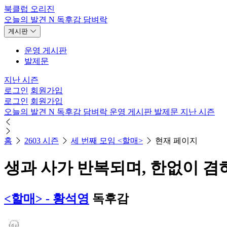
북클럽 오리진
오늘의 발견
N
독후감
담벼락
게시판
운영 게시판
발제문
지난 시즌
로그인
회원가입
로그인
회원가입
오늘의 발견
N
독후감
담벼락
운영 게시판
발제문
지난 시즌
홈
2603 시즌
세 번째 모임 <할매>
현재 페이지
생과 사가 반복되며, 한없이 
<할매> - 황석영
독후감