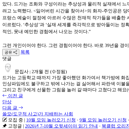
았다. 드가는 조화와 구성이라는 추상성과 물리적 실재에서 느끼
려고 노력했다. <잃어버린 시간을 찾아서>의 화자-주인공은 당대
프랑스 예술이 절정에 아르러 수많은 천재적 작가들을 배출한 시
이르렀다. ‘추상성’과 ‘실재 세계를 즉각적으로 받아들이는 정확
적인, 못내 예민한 경험에서 나오는 것이다.”
그런 개인이어야 한다. 그런 경험이어야 한다. 바로 39년을 경이
목록
공유
댓글
문집사
2개월 전
(수정됨)
|
드가는 고등학교 때까지 가장 좋아했던 화가여서 책가방에 화집을
인상파임에도 불구하고 밖에 나가는 걸 싫어해서 파란색 이불
그리고 친구에게 선물한 그림을 놀러 갈 때마다 고쳤다고 해요(
이전 글
단상
다음 글
쓸모(도구적 사고)가 지배하는 사회
모집 중
|
10월 모임 놀러오기 신청
·
9월 모임 놀러오기 신청
고정글
|
2026년 7-10월 오뒷세이아 읽기 안내
·
북클럽 오리진