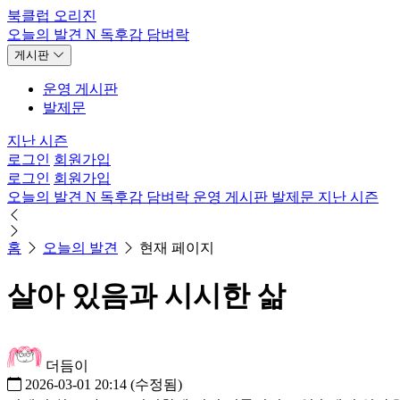
북클럽 오리진
오늘의 발견
N
독후감
담벼락
게시판
운영 게시판
발제문
지난 시즌
로그인
회원가입
로그인
회원가입
오늘의 발견
N
독후감
담벼락
운영 게시판
발제문
지난 시즌
홈
오늘의 발견
현재 페이지
살아 있음과 시시한 삶
더듬이
2026-03-01 20:14
(수정됨)