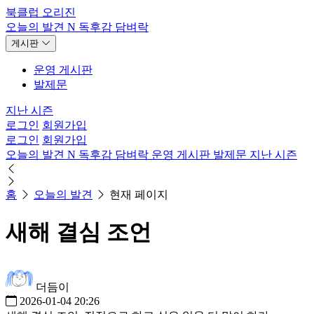
북클럽 오리진
오늘의 발견
N
독후감
담벼락
게시판
운영 게시판
발제문
지난 시즌
로그인
회원가입
로그인
회원가입
오늘의 발견
N
독후감
담벼락
운영 게시판
발제문
지난 시즌
홈
오늘의 발견
현재 페이지
새해 결심 조언
더듬이
2026-01-04 20:26