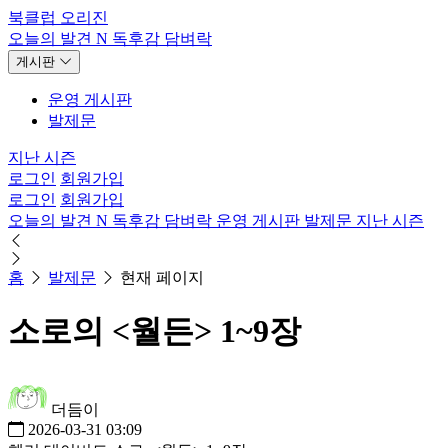
북클럽 오리진
오늘의 발견
N
독후감
담벼락
게시판
운영 게시판
발제문
지난 시즌
로그인
회원가입
로그인
회원가입
오늘의 발견
N
독후감
담벼락
운영 게시판
발제문
지난 시즌
홈
발제문
현재 페이지
소로의 <월든> 1~9장
더듬이
2026-03-31 03:09