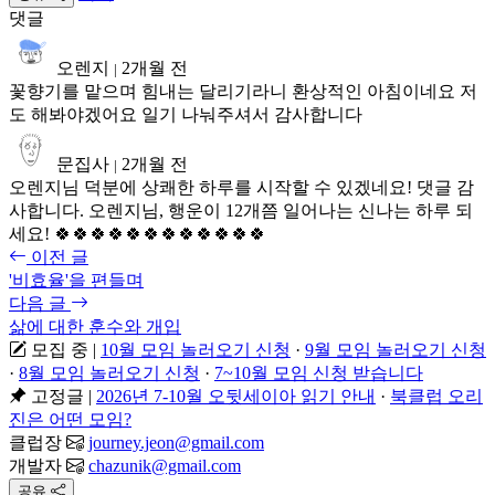
댓글
오렌지
2개월 전
|
꽃향기를 맡으며 힘내는 달리기라니 환상적인 아침이네요 저
도 해봐야겠어요 일기 나눠주셔서 감사합니다
문집사
2개월 전
|
오렌지님 덕분에 상쾌한 하루를 시작할 수 있겠네요! 댓글 감
사합니다. 오렌지님, 행운이 12개쯤 일어나는 신나는 하루 되
세요! 🍀🍀🍀🍀🍀🍀🍀🍀🍀🍀🍀🍀
이전 글
'비효율'을 편들며
다음 글
삶에 대한 훈수와 개입
모집 중
|
10월 모임 놀러오기 신청
·
9월 모임 놀러오기 신청
·
8월 모임 놀러오기 신청
·
7~10월 모임 신청 받습니다
고정글
|
2026년 7-10월 오뒷세이아 읽기 안내
·
북클럽 오리
진은 어떤 모임?
클럽장
journey.jeon@gmail.com
개발자
chazunik@gmail.com
공유