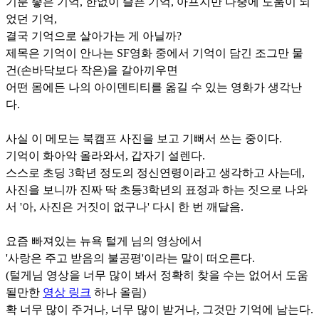
기분 좋은 기억, 한없이 슬픈 기억, 아프지만 나중에 도움이 되
었던 기억,
결국 기억으로 살아가는 게 아닐까?
제목은 기억이 안나는 SF영화 중에서 기억이 담긴 조그만 물
건(손바닥보다 작은)을 갈아끼우면
어떤 몸에든 나의 아이덴티티를 옮길 수 있는 영화가 생각난
다.
사실 이 메모는 북캠프 사진을 보고 기뻐서 쓰는 중이다.
기억이 화아악 올라와서, 갑자기 설렌다.
스스로 초딩 3학년 정도의 정신연령이라고 생각하고 사는데,
사진을 보니까 진짜 딱 초등3학년의 표정과 하는 짓으로 나와
서 '아, 사진은 거짓이 없구나' 다시 한 번 깨달음.
요즘 빠져있는 뉴욕 털게 님의 영상에서
'사랑은 주고 받음의 불공평'이라는 말이 떠오른다.
(털게님 영상을 너무 많이 봐서 정확히 찾을 수는 없어서 도움
될만한
영상 링크
하나 올림)
확 너무 많이 주거나, 너무 많이 받거나, 그것만 기억에 남는다.