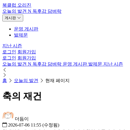
북클럽 오리진
오늘의 발견
N
독후감
담벼락
게시판
운영 게시판
발제문
지난 시즌
로그인
회원가입
로그인
회원가입
오늘의 발견
N
독후감
담벼락
운영 게시판
발제문
지난 시즌
홈
오늘의 발견
현재 페이지
축의 재건
더듬이
2026-07-06 11:55
(수정됨)