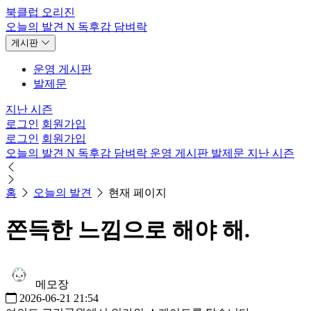
북클럽 오리진
오늘의 발견
N
독후감
담벼락
게시판
운영 게시판
발제문
지난 시즌
로그인
회원가입
로그인
회원가입
오늘의 발견
N
독후감
담벼락
운영 게시판
발제문
지난 시즌
홈
오늘의 발견
현재 페이지
쫀득한 느낌으로 해야 해.
메모장
2026-06-21 21:54