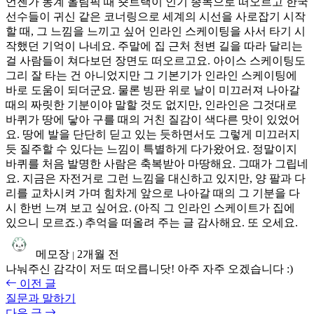
언젠가 동계 올림픽 때 숏트랙이 인기 종목으로 떠오르고 한국
선수들이 귀신 같은 코너링으로 세계의 시선을 사로잡기 시작
할 때, 그 느낌을 느끼고 싶어 인라인 스케이팅을 사서 타기 시
작했던 기억이 나네요. 주말에 집 근처 천변 길을 따라 달리는
걸 사람들이 쳐다보던 장면도 떠오르고요. 아이스 스케이팅도
그리 잘 타는 건 아니었지만 그 기본기가 인라인 스케이팅에
바로 도움이 되더군요. 물론 빙판 위로 날이 미끄러져 나아갈
때의 짜릿한 기분이야 말할 것도 없지만, 인라인은 그것대로
바퀴가 땅에 닿아 구를 때의 거친 질감이 색다른 맛이 있었어
요. 땅에 발을 단단히 딛고 있는 듯하면서도 그렇게 미끄러지
듯 질주할 수 있다는 느낌이 특별하게 다가왔어요. 정말이지
바퀴를 처음 발명한 사람은 축복받아 마땅해요. 그때가 그립네
요. 지금은 자전거로 그런 느낌을 대신하고 있지만, 양 팔과 다
리를 교차시켜 가며 힘차게 앞으로 나아갈 때의 그 기분을 다
시 한번 느껴 보고 싶어요. (아직 그 인라인 스케이트가 집에
있으니 모르죠.) 추억을 떠올려 주는 글 감사해요. 또 오세요.
메모장
2개월 전
|
나눠주신 감각이 저도 떠오릅니닷! 아주 자주 오겠습니다 :)
이전 글
질문과 말하기
다음 글