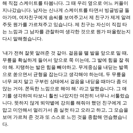
해 직접 스케이트를 타봅니다. 그 때 우리 옆으로 어느 커플이
지나갔습니다. 남자는 신나게 스케이트를 타면서 빙글빙글 돌
아가며, 여자친구에게 솜씨를 보여주고서 제 친구가 제게 알려
주듯 뭔가를 가르쳐주고 있습니다. 제 친구는 자신이 직접 타
는 느낌과 그 남자를 관찰하며 생각한 것으로 뭔가 떠올랐는지
다시 말해줬습니다.
'내가 전혀 잘못 알려준 것 같아. 걸음을 뗄 발을 앞으로 밀 때,
무릎을 확실하게 들어서 앞으로 쭉 미는데, 그 발에 힘을 잘 줘
야 해. 지탱하는 발은 힘을 빼야하고. 무게중심을 내딛는 발쪽
으로 쏟으면서 균형을 잡는다고 생각해야 하는데, 두 무릎을
너무 펴지 말고 구부린 상태에서 걸음을 내딛을 때마다 좀 더
앉는 거야. 쫀득한 느낌으로 해야 해.' 라고 말했습니다. 그 얘
기를 생각하며 타보니 훨씬 나았지만 여전히 너무나 서툴렀습
니다. 뜻하지 않게 뙤약볕에 강의를 해줘야 했던 친구에게 고
맙고 미안해서 멀리가서 좀 실컷 타고 오라고 하고, 그 모습을
보며 가르쳐 준 것과 또 스스로 느낀 것을 종합해 연습했습니
다.