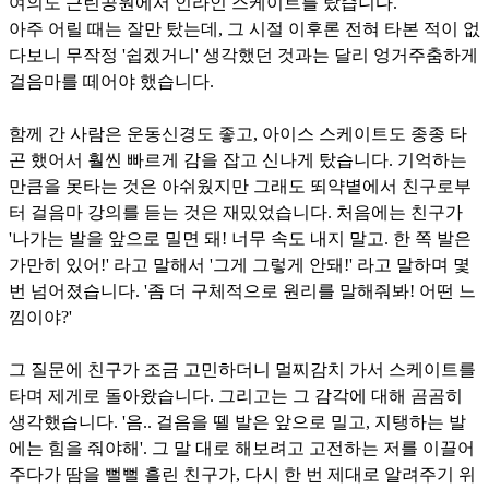
여의도 근린공원에서 인라인 스케이트를 탔습니다.
아주 어릴 때는 잘만 탔는데, 그 시절 이후론 전혀 타본 적이 없
다보니 무작정 '쉽겠거니' 생각했던 것과는 달리 엉거주춤하게
걸음마를 떼어야 했습니다.
함께 간 사람은 운동신경도 좋고, 아이스 스케이트도 종종 타
곤 했어서 훨씬 빠르게 감을 잡고 신나게 탔습니다. 기억하는
만큼을 못타는 것은 아쉬웠지만 그래도 뙤약볕에서 친구로부
터 걸음마 강의를 듣는 것은 재밌었습니다. 처음에는 친구가
'나가는 발을 앞으로 밀면 돼! 너무 속도 내지 말고. 한 쪽 발은
가만히 있어!' 라고 말해서 '그게 그렇게 안돼!' 라고 말하며 몇
번 넘어졌습니다. '좀 더 구체적으로 원리를 말해줘봐! 어떤 느
낌이야?'
그 질문에 친구가 조금 고민하더니 멀찌감치 가서 스케이트를
타며 제게로 돌아왔습니다. 그리고는 그 감각에 대해 곰곰히
생각했습니다. '음.. 걸음을 뗄 발은 앞으로 밀고, 지탱하는 발
에는 힘을 줘야해'. 그 말 대로 해보려고 고전하는 저를 이끌어
주다가 땀을 뻘뻘 흘린 친구가, 다시 한 번 제대로 알려주기 위