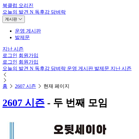
북클럽 오리진
오늘의 발견
N
독후감
담벼락
게시판
운영 게시판
발제문
지난 시즌
로그인
회원가입
로그인
회원가입
오늘의 발견
N
독후감
담벼락
운영 게시판
발제문
지난 시즌
홈
2607 시즌
현재 페이지
2607 시즌
- 두 번째 모임